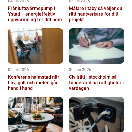
04 juli 2026
03 juli 2026
Frånluftsvärmepump i
Målare i täby så väljer du
Ystad – energieffektiv
rätt hantverkare för ditt
uppvärmning för ditt hem
projekt
02 juli 2026
30 juni 2026
Konferens halmstad när
Civilrätt i stockholm så
hav, golf och möten går
fungerar dina rättigheter i
hand i hand
vardagen