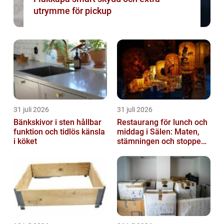
utrymme för pickup
31 juli 2026
31 juli 2026
Bänkskivor i sten hållbar
Restaurang för lunch och
funktion och tidlös känsla
middag i Sälen: Maten,
i köket
stämningen och stoppen
du inte vill missa