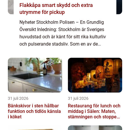
Flakkåpa smart skydd och extra
utrymme för pickup
Nyheter Stockholm Polisen – En Grundlig
Översikt Inledning: Stockholm är Sveriges
huvudstad och är känt för sitt rika kulturliv
och pulserande stadsliv. Som en av de
största städerna i Norden har Stockholm
också sin egen polisstyrka, känd som S...
31 juli 2026
31 juli 2026
Bänkskivor i sten hållbar
Restaurang för lunch och
funktion och tidlös känsla
middag i Sälen: Maten,
i köket
stämningen och stoppen
du inte vill missa