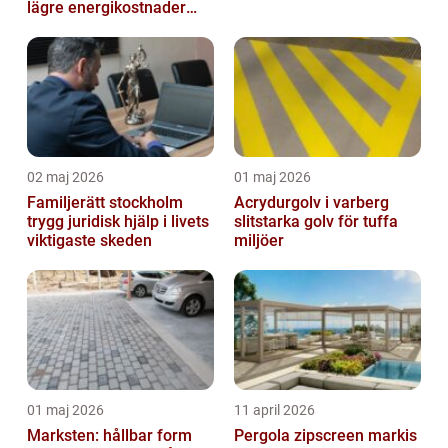
lägre energikostnader
och jämnare
inomhusklimat
02 maj 2026
01 maj 2026
Familjerätt stockholm
Acrydurgolv i varberg
trygg juridisk hjälp i livets
slitstarka golv för tuffa
viktigaste skeden
miljöer
01 maj 2026
11 april 2026
Marksten: hållbar form
Pergola zipscreen markis