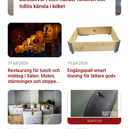
tidlös känsla i köket
31 juli 2026
10 juli 2026
Restaurang för lunch och
Engångspall smart
middag i Sälen: Maten,
lösning för lättare gods
stämningen och stoppen
du inte vill missa