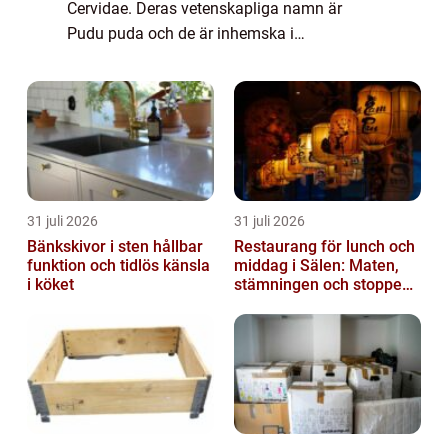
Cervidae. Deras vetenskapliga namn är
Pudu puda och de är inhemska i
Sydamerika, speciellt i länder som Chile och
Argentina. Dessa söta och fascinerande djur
är kända...
31 juli 2026
31 juli 2026
Bänkskivor i sten hållbar
Restaurang för lunch och
funktion och tidlös känsla
middag i Sälen: Maten,
i köket
stämningen och stoppen
du inte vill missa