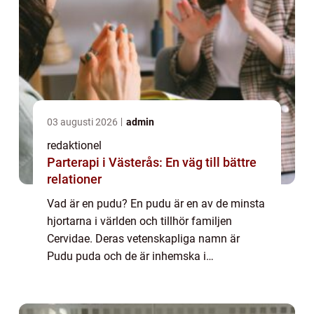
03 augusti 2026
admin
redaktionel
Parterapi i Västerås: En väg till bättre
relationer
Vad är en pudu? En pudu är en av de minsta
hjortarna i världen och tillhör familjen
Cervidae. Deras vetenskapliga namn är
Pudu puda och de är inhemska i
Sydamerika, speciellt i länder som Chile och
Argentina. Dessa söta och fascinerande djur
är kända...