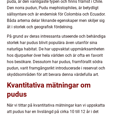
puda, är den vanligaste typen och finns främst i Chile.
Den norra pudun, Pudu mephistophiles, är betydligt
sällsyntare och är endemisk för Colombia och Ecuador.
Båda arterna delar liknande egenskaper men skiljer sig
åt i storlek och geografisk fördelning.
På grund av deras intressanta utseende och behändiga
storlek har pudus blivit populära även utanför sina
naturliga habitat. De har uppvaktat uppmärksamheten
hos djurparker över hela världen och är ofta en favorit
hos besökare. Dessutom har pudus, framförallt södra
pudun, varit framgångsrikt introducerade i reservat och
skyddsområden för att bevara denna värdefulla art.
Kvantitativa mätningar om
pudus
När vi tittar på kvantitativa mätningar kan vi uppskatta
att pudus har en livslängd på cirka 10 till 12 år i det