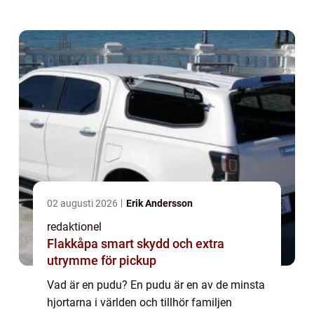
Sydamerika, speciellt i länder som Chile och
Argentina. Dessa söta och fascinerande djur
är kända...
02 augusti 2026
Erik Andersson
redaktionel
Flakkåpa smart skydd och extra
utrymme för pickup
Vad är en pudu? En pudu är en av de minsta
hjortarna i världen och tillhör familjen