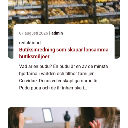
07 augusti 2026
admin
redaktionel
Butiksinredning som skapar lönsamma
butiksmiljöer
Vad är en pudu? En pudu är en av de minsta
hjortarna i världen och tillhör familjen
Cervidae. Deras vetenskapliga namn är
Pudu puda och de är inhemska i
Sydamerika, speciellt i länder som Chile och
Argentina. Dessa söta och fascinerande djur
är kända...