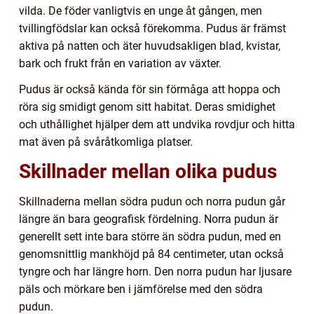
vilda. De föder vanligtvis en unge åt gången, men
tvillingfödslar kan också förekomma. Pudus är främst
aktiva på natten och äter huvudsakligen blad, kvistar,
bark och frukt från en variation av växter.
Pudus är också kända för sin förmåga att hoppa och
röra sig smidigt genom sitt habitat. Deras smidighet
och uthållighet hjälper dem att undvika rovdjur och hitta
mat även på svåråtkomliga platser.
Skillnader mellan olika pudus
Skillnaderna mellan södra pudun och norra pudun går
längre än bara geografisk fördelning. Norra pudun är
generellt sett inte bara större än södra pudun, med en
genomsnittlig mankhöjd på 84 centimeter, utan också
tyngre och har längre horn. Den norra pudun har ljusare
päls och mörkare ben i jämförelse med den södra
pudun.