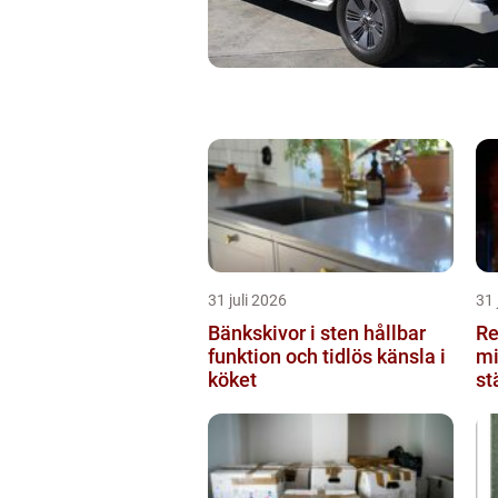
31 juli 2026
31 
Bänkskivor i sten hållbar
Re
funktion och tidlös känsla i
mi
köket
st
du