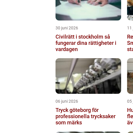
30 juni 2026
11 
Civilrätt i stockholm så
Re
fungerar dina rättigheter i
Sm
vardagen
st
06 juni 2026
05 
Tryck göteborg för
Hu
professionella trycksaker
fl
som märks
äv