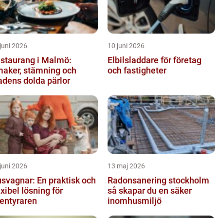
juni 2026
10 juni 2026
staurang i Malmö:
Elbilsladdare för företag
aker, stämning och
och fastigheter
adens dolda pärlor
juni 2026
13 maj 2026
svagnar: En praktisk och
Radonsanering stockholm
exibel lösning för
så skapar du en säker
entyraren
inomhusmiljö