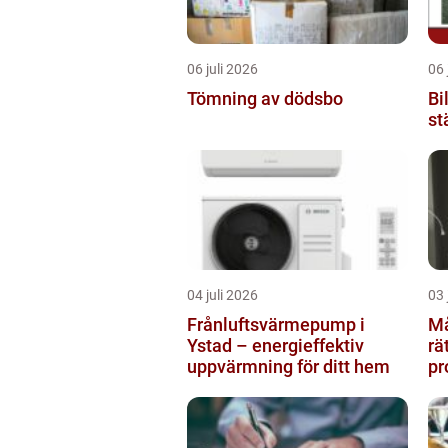
06 juli 2026
06 
Tömning av dödsbo
Bi
st
04 juli 2026
03 
Frånluftsvärmepump i
Måla
Ystad – energieffektiv
rä
uppvärmning för ditt hem
pr