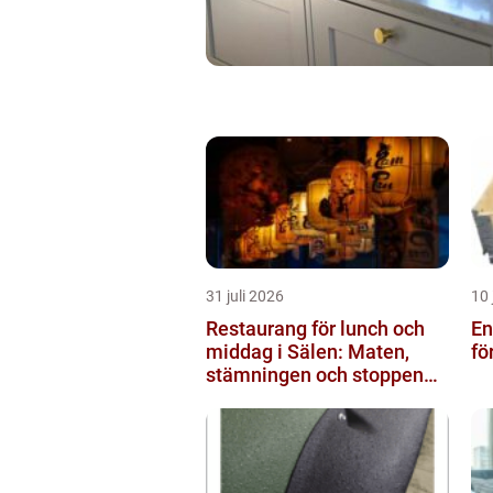
31 juli 2026
10 
Restaurang för lunch och
Engå
middag i Sälen: Maten,
fö
stämningen och stoppen
du inte vill missa