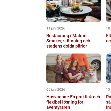
11 juni 2026
10 
Restaurang i Malmö:
El
Smaker, stämning och
oc
stadens dolda pärlor
05 juni 2026
13
Husvagnar: En praktisk och
Ra
flexibel lösning för
så
äventyraren
in