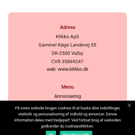
Adress
web:
www.klikko.dk
Menu
Annonsering
Om oss
På vores website bruges cookies til at huske dine indstillinger,
Cookies
statistik og personalisering af indhold og annoncer. Denne
information deles med tredjepart. Ved fortsat brug af websiden
Kontakta oss
godkender du cookiepolitikken.
Sitemap