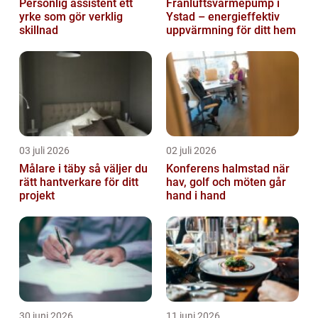
Personlig assistent ett
Frånluftsvärmepump i
yrke som gör verklig
Ystad – energieffektiv
skillnad
uppvärmning för ditt hem
03 juli 2026
02 juli 2026
Målare i täby så väljer du
Konferens halmstad när
rätt hantverkare för ditt
hav, golf och möten går
projekt
hand i hand
30 juni 2026
11 juni 2026