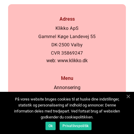
Adress
web:
www.klikko.dk
Menu
Annonsering
Om oss
På vores website bruges cookies til at huske dine indstillinger,
Cookies
statistik og personalisering af indhold og annoncer. Denne
information deles med tredjepart. Ved fortsat brug af websiden
Kontakta oss
godkender du cookiepolitikken.
Sitemap
Ok
Privatlivspolitik