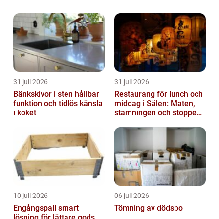
stora som pallar eller containrar. Som
privatperson kan man istället vilja skicka e...
31 juli 2026
31 juli 2026
Bänkskivor i sten hållbar
Restaurang för lunch och
funktion och tidlös känsla
middag i Sälen: Maten,
i köket
stämningen och stoppen
du inte vill missa
10 juli 2026
06 juli 2026
Engångspall smart
Tömning av dödsbo
lösning för lättare gods