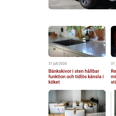
31 juli 2026
31 
Bänkskivor i sten hållbar
Re
funktion och tidlös känsla i
mi
köket
st
du