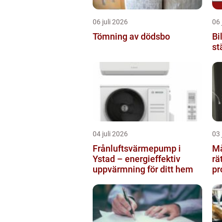
06 juli 2026
06 
Tömning av dödsbo
Bi
st
04 juli 2026
03 
Frånluftsvärmepump i
Måla
Ystad – energieffektiv
rä
uppvärmning för ditt hem
pr