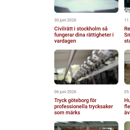
30 juni 2026
11 
Civilrätt i stockholm så
Re
fungerar dina rättigheter i
Sm
vardagen
st
06 juni 2026
05 
Tryck göteborg för
Hu
professionella trycksaker
fl
som märks
äv