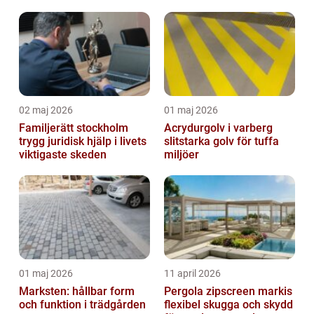
och jämnare
inomhusklimat
02 maj 2026
01 maj 2026
Familjerätt stockholm
Acrydurgolv i varberg
trygg juridisk hjälp i livets
slitstarka golv för tuffa
viktigaste skeden
miljöer
01 maj 2026
11 april 2026
Marksten: hållbar form
Pergola zipscreen markis
och funktion i trädgården
flexibel skugga och skydd