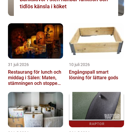
tidlös känsla i köket
31 juli 2026
10 juli 2026
Restaurang för lunch och
Engångspall smart
middag i Sälen: Maten,
lösning för lättare gods
stämningen och stoppen
du inte vill missa