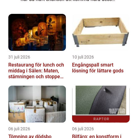
majestätiska djur och observera dem i sin
naturliga miljö? P&arin...
31 juli 2026
10 juli 2026
Restaurang för lunch och
Engångspall smart
middag i Sälen: Maten,
lösning för lättare gods
stämningen och stoppen
du inte vill missa
06 juli 2026
06 juli 2026
Tömning av dödsbo
Bilfärg: en konstform i