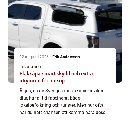
02 augusti 2026
Erik Andersson
inspiration
Flakkåpa smart skydd och extra
utrymme för pickup
Älgen, en av Sveriges mest ikoniska vilda
djur, har alltid fascinerat både
lokalbefolkning och turister. Men hur ofta
har du haft chansen att komma nära dessa
majestätiska djur och observera dem i sin
naturliga miljö? P&arin...