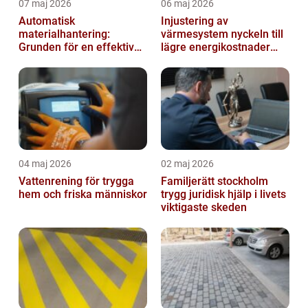
07 maj 2026
06 maj 2026
Automatisk
Injustering av
materialhantering:
värmesystem nyckeln till
Grunden för en effektiv
lägre energikostnader
och säker arbetsplats
och jämnare
inomhusklimat
04 maj 2026
02 maj 2026
Vattenrening för trygga
Familjerätt stockholm
hem och friska människor
trygg juridisk hjälp i livets
viktigaste skeden