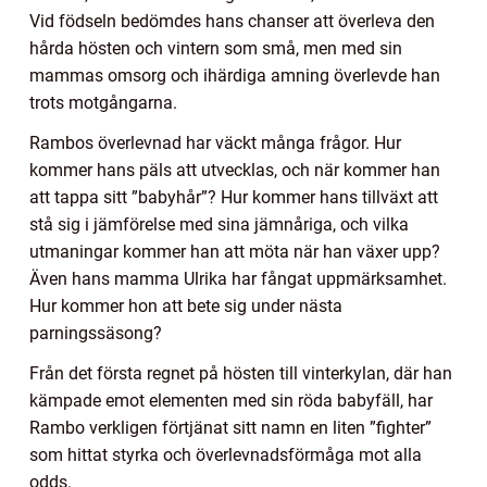
Vid födseln bedömdes hans chanser att överleva den
hårda hösten och vintern som små, men med sin
mammas omsorg och ihärdiga amning överlevde han
trots motgångarna.
Rambos överlevnad har väckt många frågor. Hur
kommer hans päls att utvecklas, och när kommer han
att tappa sitt ”babyhår”? Hur kommer hans tillväxt att
stå sig i jämförelse med sina jämnåriga, och vilka
utmaningar kommer han att möta när han växer upp?
Även hans mamma Ulrika har fångat uppmärksamhet.
Hur kommer hon att bete sig under nästa
parningssäsong?
Från det första regnet på hösten till vinterkylan, där han
kämpade emot elementen med sin röda babyfäll, har
Rambo verkligen förtjänat sitt namn en liten ”fighter”
som hittat styrka och överlevnadsförmåga mot alla
odds.