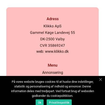
Adress
web:
www.klikko.dk
Menu
Annonsering
Om oss
På vores website bruges cookies til at huske dine indstillinger,
Cookies
statistik og personalisering af indhold og annoncer. Denne
information deles med tredjepart. Ved fortsat brug af websiden
Kontakta oss
godkender du cookiepolitikken.
Sitemap
Ok
Privatlivspolitik