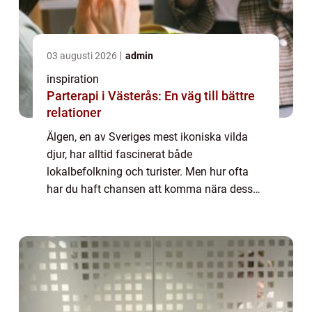
03 augusti 2026
admin
inspiration
Parterapi i Västerås: En väg till bättre
relationer
Älgen, en av Sveriges mest ikoniska vilda
djur, har alltid fascinerat både
lokalbefolkning och turister. Men hur ofta
har du haft chansen att komma nära dessa
majestätiska djur och observera dem i sin
naturliga miljö? P&arin...