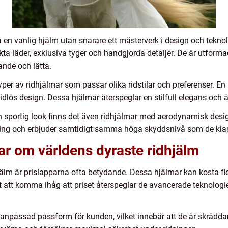
a en vanlig hjälm utan snarare ett mästerverk i design och teknol
kta läder, exklusiva tyger och handgjorda detaljer. De är utforma
nde och lätta.
typer av ridhjälmar som passar olika ridstilar och preferenser. En
idlös design. Dessa hjälmar återspeglar en stilfull elegans och ä
 sportig look finns det även ridhjälmar med aerodynamisk desig
ning och erbjuder samtidigt samma höga skyddsnivå som de kla
ar om världens dyraste ridhjälm
jälm är prislapparna ofta betydande. Dessa hjälmar kan kosta fle
tigt att komma ihåg att priset återspeglar de avancerade teknolo
npassad passform för kunden, vilket innebär att de är skräddar