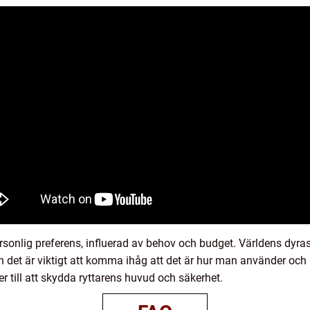
ersonlig preferens, influerad av behov och budget. Världens dyra
n det är viktigt att komma ihåg att det är hur man använder och
r till att skydda ryttarens huvud och säkerhet.