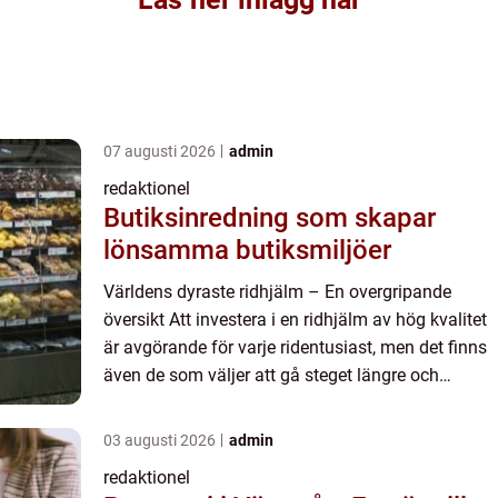
07 augusti 2026
admin
redaktionel
Butiksinredning som skapar
lönsamma butiksmiljöer
Världens dyraste ridhjälm – En overgripande
översikt Att investera i en ridhjälm av hög kvalitet
är avgörande för varje ridentusiast, men det finns
även de som väljer att gå steget längre och
investera i världens dyraste ridhjälm. Dessa
hjälmar...
03 augusti 2026
admin
redaktionel