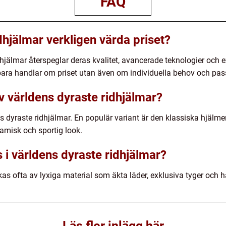
FAQ
dhjälmar verkligen värda priset?
hjälmar återspeglar deras kvalitet, avancerade teknologier och e
bara handlar om priset utan även om individuella behov och pa
av världens dyraste ridhjälmar?
ens dyraste ridhjälmar. En populär variant är den klassiska hjälm
amisk och sportig look.
 i världens dyraste ridhjälmar?
rkas ofta av lyxiga material som äkta läder, exklusiva tyger och h
Läs fler inlägg här