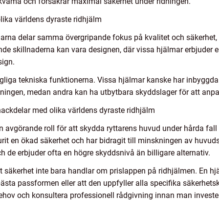
kväma och försäkrar maximal säkerhet under ridningen.
lika världens dyraste ridhjälm
lmarna delar samma övergripande fokus på kvalitet och säkerhet, 
nde skillnaderna kan vara designen, där vissa hjälmar erbjuder 
sign.
gliga tekniska funktionerna. Vissa hjälmar kanske har inbyggda 
dningen, medan andra kan ha utbytbara skyddslager för att anpass
ackdelar med olika världens dyraste ridhjälm
 en avgörande roll för att skydda ryttarens huvud under hårda fal
urit en ökad säkerhet och har bidragit till minskningen av huvu
h de erbjuder ofta en högre skyddsnivå än billigare alternativ.
t säkerhet inte bara handlar om prislappen på ridhjälmen. En hj
 bästa passformen eller att den uppfyller alla specifika säkerhetsk
behov och konsultera professionell rådgivning innan man invester