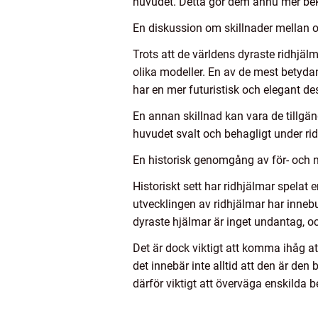
huvudet. Detta gör dem ännu mer be
En diskussion om skillnader mellan o
Trots att de världens dyraste ridhjä
olika modeller. En av de mest betyda
har en mer futuristisk och elegant de
En annan skillnad kan vara de tillgän
huvudet svalt och behagligt under ri
En historisk genomgång av för- och n
Historiskt sett har ridhjälmar spelat
utvecklingen av ridhjälmar har inneb
dyraste hjälmar är inget undantag, oc
Det är dock viktigt att komma ihåg at
det innebär inte alltid att den är den
därför viktigt att överväga enskilda 