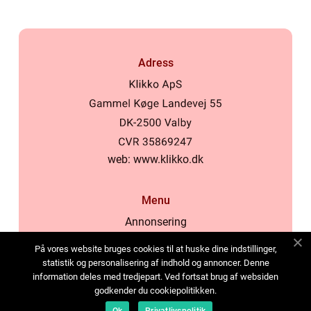
Adress
web:
www.klikko.dk
Menu
Annonsering
Om oss
På vores website bruges cookies til at huske dine indstillinger,
Cookies
statistik og personalisering af indhold og annoncer. Denne
information deles med tredjepart. Ved fortsat brug af websiden
Kontakta oss
godkender du cookiepolitikken.
Sitemap