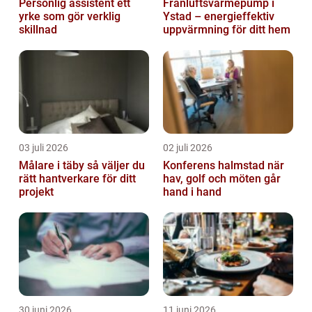
Personlig assistent ett
Frånluftsvärmepump i
yrke som gör verklig
Ystad – energieffektiv
skillnad
uppvärmning för ditt hem
03 juli 2026
02 juli 2026
Målare i täby så väljer du
Konferens halmstad när
rätt hantverkare för ditt
hav, golf och möten går
projekt
hand i hand
30 juni 2026
11 juni 2026