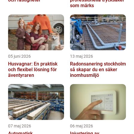
som märks
05 juni 2026
13 maj 2026
Husvagnar: En praktisk
Radonsanering stockholm
och flexibel lösning för
så skapar du en säker
äventyraren
inomhusmiljö
07 maj 2026
06 maj 2026
Automatisk
Injustering av