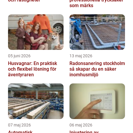
som märks
05 juni 2026
13 maj 2026
Husvagnar: En praktisk
Radonsanering stockholm
och flexibel lösning för
så skapar du en säker
äventyraren
inomhusmiljö
07 maj 2026
06 maj 2026
Automatisk
Injustering av