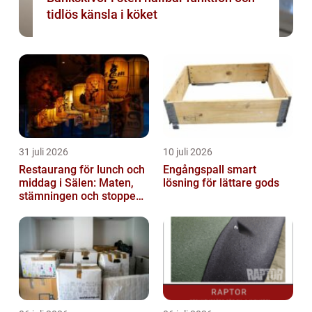
tidlös känsla i köket
31 juli 2026
10 juli 2026
Restaurang för lunch och
Engångspall smart
middag i Sälen: Maten,
lösning för lättare gods
stämningen och stoppen
du inte vill missa