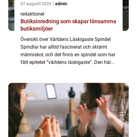
07 augusti 2026
admin
redaktionel
Butiksinredning som skapar lönsamma
butiksmiljöer
Översikt över Världens Läskigaste Spindel
Spindlar har alltid fascinerat och skrämt
människor, och det finns en spindel som har
fått epitetet ”världens läskigaste”. Den här
artikeln kommer att ge en grundlig översikt
över denna skräckinja...