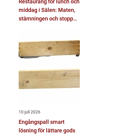
Restaurang för lunch och
middag i Sälen: Maten,
stämningen och stoppen
du inte vill missa
10 juli 2026
Engångspall smart
lösning för lättare gods