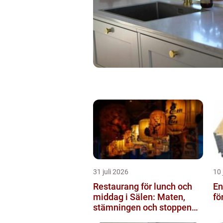
31 juli 2026
10 
Restaurang för lunch och
Engå
middag i Sälen: Maten,
fö
stämningen och stoppen
du inte vill missa