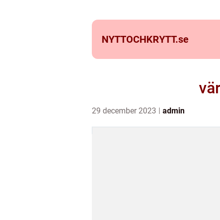
NYTTOCHKRYTT.
se
vär
29 december 2023
admin