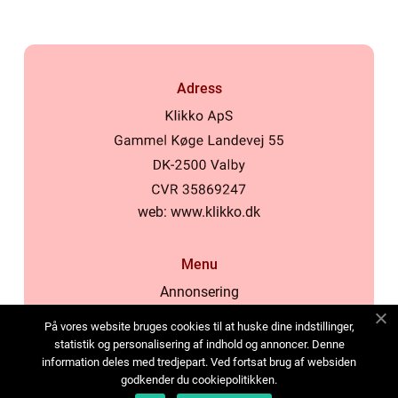
Adress
web:
www.klikko.dk
Menu
Annonsering
Om oss
På vores website bruges cookies til at huske dine indstillinger,
Cookies
statistik og personalisering af indhold og annoncer. Denne
information deles med tredjepart. Ved fortsat brug af websiden
Kontakta oss
godkender du cookiepolitikken.
Sitemap