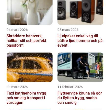
04 mars 2026
03 mars 2026
Skräddare hantverk,
Ljudpaket enkel väg till
hållbar stil och perfekt
bättre ljud hemma och på
passform
event
03 mars 2026
11 februari 2026
Taxi katrineholm trygg
Flyttservice kiruna så gör
och smidig transport i
du flytten trygg, snabb
vardagen
och smidig