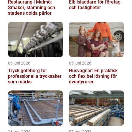
Restaurang i Malmö:
Elbilsladdare för företag
Smaker, stämning och
och fastigheter
stadens dolda pärlor
06 juni 2026
05 juni 2026
Tryck göteborg för
Husvagnar: En praktisk
professionella trycksaker
och flexibel lösning för
som märks
äventyraren
13 maj 2026
07 maj 2026