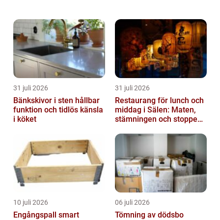
artikel kommer vi att ta en grundlig översikt
över världens sötaste kattungar och utfo...
31 juli 2026
31 juli 2026
Bänkskivor i sten hållbar
Restaurang för lunch och
funktion och tidlös känsla
middag i Sälen: Maten,
i köket
stämningen och stoppen
du inte vill missa
10 juli 2026
06 juli 2026
Engångspall smart
Tömning av dödsbo