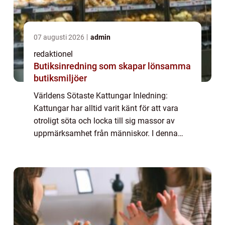
07 augusti 2026
admin
redaktionel
Butiksinredning som skapar lönsamma
butiksmiljöer
Världens Sötaste Kattungar Inledning:
Kattungar har alltid varit känt för att vara
otroligt söta och locka till sig massor av
uppmärksamhet från människor. I denna
artikel kommer vi att ta en grundlig översikt
över världens sötaste kattungar och utfo...