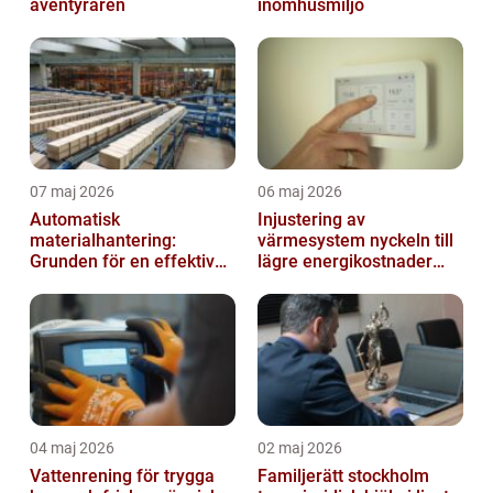
äventyraren
inomhusmiljö
07 maj 2026
06 maj 2026
Automatisk
Injustering av
materialhantering:
värmesystem nyckeln till
Grunden för en effektiv
lägre energikostnader
och säker arbetsplats
och jämnare
inomhusklimat
04 maj 2026
02 maj 2026
Vattenrening för trygga
Familjerätt stockholm