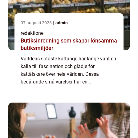
07 augusti 2026
admin
redaktionel
Butiksinredning som skapar lönsamma
butiksmiljöer
Världens sötaste kattunge har länge varit en
källa till fascination och glädje för
kattälskare över hela världen. Dessa
bedårande små varelser har en
oemotståndlig charm och har förmågan att
smälta hjärtan, oavsett vilken typ eller ras de
tillhör. I ...