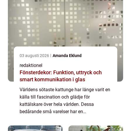
03 augusti 2026
Amanda Eklund
redaktionel
Fönsterdekor: Funktion, uttryck och
smart kommunikation i glas
Världens sötaste kattunge har länge varit en
källa till fascination och glädje för
kattälskare över hela världen. Dessa
bedårande små varelser har en
oemotståndlig charm och har förmågan att
smälta hjärtan, oavsett vilken typ eller ras de