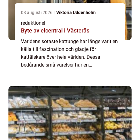
08 augusti 2026
Viktoria Uddenholm
redaktionel
Byte av elcentral i Västerås
Världens sötaste kattunge har länge varit en
källa till fascination och glädje för
kattälskare över hela världen. Dessa
bedårande små varelser har en
oemotståndlig charm och har förmågan att
smälta hjärtan, oavsett vilken typ eller ras de
tillhör. I ...