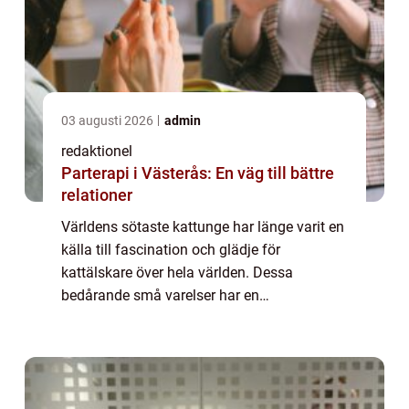
03 augusti 2026
admin
redaktionel
Parterapi i Västerås: En väg till bättre
relationer
Världens sötaste kattunge har länge varit en
källa till fascination och glädje för
kattälskare över hela världen. Dessa
bedårande små varelser har en
oemotståndlig charm och har förmågan att
smälta hjärtan, oavsett vilken typ eller ras de
tillhör. I ...