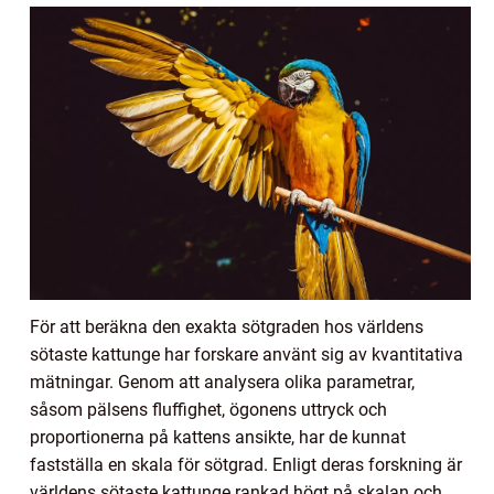
För att beräkna den exakta sötgraden hos världens
sötaste kattunge har forskare använt sig av kvantitativa
mätningar. Genom att analysera olika parametrar,
såsom pälsens fluffighet, ögonens uttryck och
proportionerna på kattens ansikte, har de kunnat
fastställa en skala för sötgrad. Enligt deras forskning är
världens sötaste kattunge rankad högt på skalan och