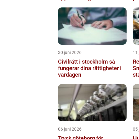
30 juni 2026
11 
Civilrätt i stockholm så
Re
fungerar dina rättigheter i
Sm
vardagen
st
06 juni 2026
05 
Tryck göteborg för
Hu