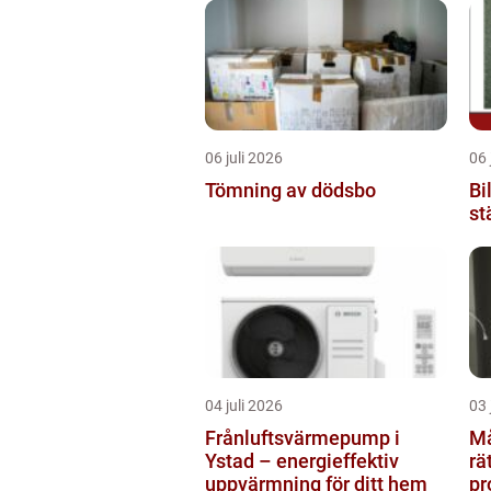
06 juli 2026
06 
Tömning av dödsbo
Bi
st
04 juli 2026
03 
Frånluftsvärmepump i
Måla
Ystad – energieffektiv
rä
uppvärmning för ditt hem
pr