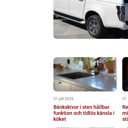
31 juli 2026
31 
Bänkskivor i sten hållbar
Re
funktion och tidlös känsla i
mi
köket
st
du