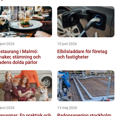
juni 2026
10 juni 2026
staurang i Malmö:
Elbilsladdare för företag
aker, stämning och
och fastigheter
adens dolda pärlor
juni 2026
13 maj 2026
svagnar: En praktisk och
Radonsanering stockholm