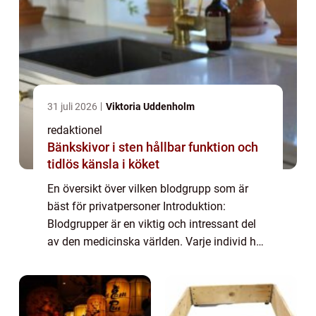
31 juli 2026
Viktoria Uddenholm
redaktionel
Bänkskivor i sten hållbar funktion och
tidlös känsla i köket
En översikt över vilken blodgrupp som är
bäst för privatpersoner Introduktion:
Blodgrupper är en viktig och intressant del
av den medicinska världen. Varje individ har
en specifik blodgrupp som är unik för dem,
och denna blodgrupp kan spela en avgöra...