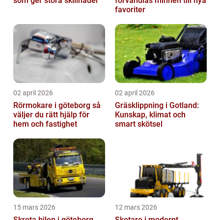
som ger stora skillnader
förvandlas minnen till nya
favoriter
02 april 2026
02 april 2026
Rörmokare i göteborg så
Gräsklippning i Gotland:
väljer du rätt hjälp för
Kunskap, klimat och
hem och fastighet
smart skötsel
15 mars 2026
12 mars 2026
Skrota bilen i göteborg
Skotare i modernt