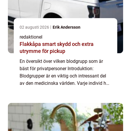
02 augusti 2026
Erik Andersson
redaktionel
Flakkåpa smart skydd och extra
utrymme för pickup
En översikt över vilken blodgrupp som är
bäst för privatpersoner Introduktion:
Blodgrupper är en viktig och intressant del
av den medicinska världen. Varje individ har
en specifik blodgrupp som är unik för dem,
och denna blodgrupp kan spela en avgöra...