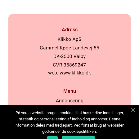
Adress
web:
www.klikko.dk
Menu
Annonsering
Om oss
På vores website bruges cookies til at huske dine indstillinger,
Cookies
statistik og personalisering af indhold og annoncer. Denne
information deles med tredjepart. Ved fortsat brug af websiden
Kontakta oss
godkender du cookiepolitikken.
Sitemap