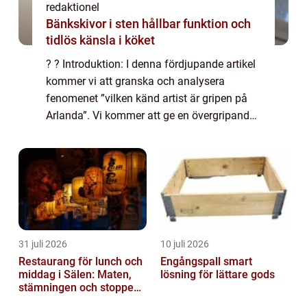
redaktionel
Bänkskivor i sten hållbar funktion och
tidlös känsla i köket
? ? Introduktion: I denna fördjupande artikel
kommer vi att granska och analysera
fenomenet ”vilken känd artist är gripen på
Arlanda”. Vi kommer att ge en övergripande
och grundlig översikt över vad detta innebär,
presentera olika typer a...
31 juli 2026
10 juli 2026
Restaurang för lunch och
Engångspall smart
middag i Sälen: Maten,
lösning för lättare gods
stämningen och stoppen
du inte vill missa