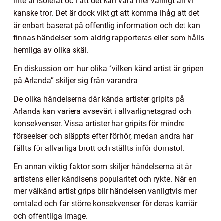
inte är isolerat och att det kan vara mer vanligt än vi
kanske tror. Det är dock viktigt att komma ihåg att det
är enbart baserat på offentlig information och det kan
finnas händelser som aldrig rapporteras eller som hålls
hemliga av olika skäl.
En diskussion om hur olika ”vilken känd artist är gripen
på Arlanda” skiljer sig från varandra
De olika händelserna där kända artister gripits på
Arlanda kan variera avsevärt i allvarlighetsgrad och
konsekvenser. Vissa artister har gripits för mindre
förseelser och släppts efter förhör, medan andra har
fällts för allvarliga brott och ställts inför domstol.
En annan viktig faktor som skiljer händelserna åt är
artistens eller kändisens popularitet och rykte. När en
mer välkänd artist grips blir händelsen vanligtvis mer
omtalad och får större konsekvenser för deras karriär
och offentliga image.