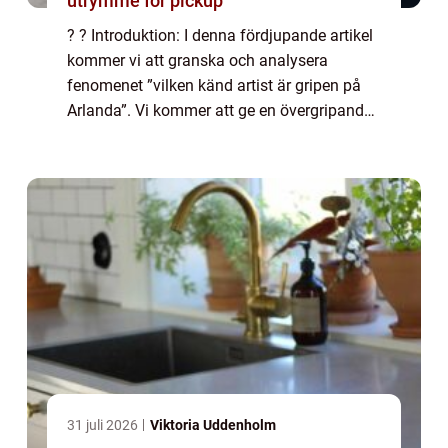
utrymme för pickup
? ? Introduktion: I denna fördjupande artikel
kommer vi att granska och analysera
fenomenet ”vilken känd artist är gripen på
Arlanda”. Vi kommer att ge en övergripande
och grundlig översikt över vad detta innebär,
presentera olika typer a...
31 juli 2026
Viktoria Uddenholm