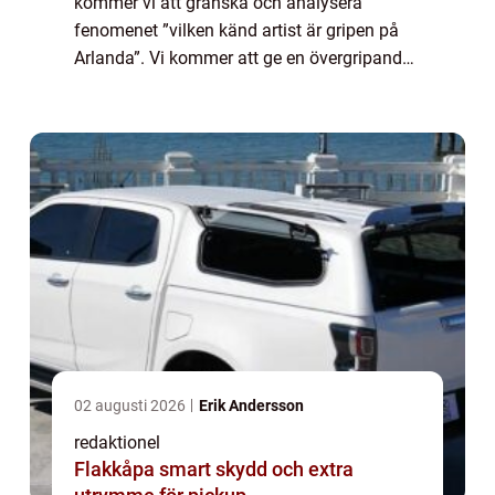
kommer vi att granska och analysera
fenomenet ”vilken känd artist är gripen på
Arlanda”. Vi kommer att ge en övergripande
och grundlig översikt över vad detta innebär,
presentera olika typer a...
02 augusti 2026
Erik Andersson
redaktionel
Flakkåpa smart skydd och extra