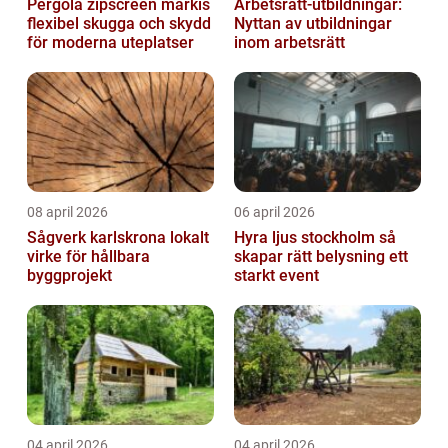
Pergola zipscreen markis
Arbetsrätt-utbildningar:
flexibel skugga och skydd
Nyttan av utbildningar
för moderna uteplatser
inom arbetsrätt
08 april 2026
06 april 2026
Sågverk karlskrona lokalt
Hyra ljus stockholm så
virke för hållbara
skapar rätt belysning ett
byggprojekt
starkt event
04 april 2026
04 april 2026