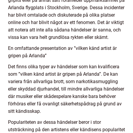
gripits eller på annat sätt föranleder uppmärksamhet på
Arlanda flygplats i Stockholm, Sverige. Dessa incidenter
har blivit omtalade och diskuterade på olika platser
online och har blivit något av ett fenomen. Det är viktigt
att notera att inte alla sådana händelser är sanna, och
vissa kan vara helt grundlösa rykten eller skämt.
En omfattande presentation av ”vilken känd artist är
gripen på Arlanda”
Det finns olika typer av händelser som kan kvalificera
som ”vilken känd artist är gripen på Arlanda”. De kan
variera från allvarliga brott, som narkotikasmuggling
eller skyddad djurhandel, till mindre allvarliga händelser
där musiker eller skådespelare kanske bara behöver
förhöras eller få ovanligt säkerhetspådrag på grund av
sitt kändisskap.
Populariteten av dessa händelser beror i stor
utsträckning på den artistens eller kändisens popularitet