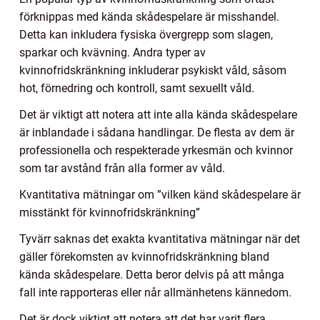
förknippas med kända skådespelare är misshandel.
Detta kan inkludera fysiska övergrepp som slagen,
sparkar och kvävning. Andra typer av
kvinnofridskränkning inkluderar psykiskt våld, såsom
hot, förnedring och kontroll, samt sexuellt våld.
Det är viktigt att notera att inte alla kända skådespelare
är inblandade i sådana handlingar. De flesta av dem är
professionella och respekterade yrkesmän och kvinnor
som tar avstånd från alla former av våld.
Kvantitativa mätningar om ”vilken känd skådespelare är
misstänkt för kvinnofridskränkning”
Tyvärr saknas det exakta kvantitativa mätningar när det
gäller förekomsten av kvinnofridskränkning bland
kända skådespelare. Detta beror delvis på att många
fall inte rapporteras eller når allmänhetens kännedom.
Det är dock viktigt att notera att det har varit flera