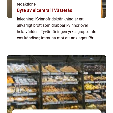
redaktionel
Byte av elcentral i Västerås
Inledning: Kvinnofridskränkning är ett
allvarligt brott som drabbar kvinnor över
hela världen. Tyvärr är ingen yrkesgrupp, inte
ens kändisar, immuna mot att anklagas för
sådana handlingar. I den här artikeln
kommer vi att undersöka en specifik känd
s...