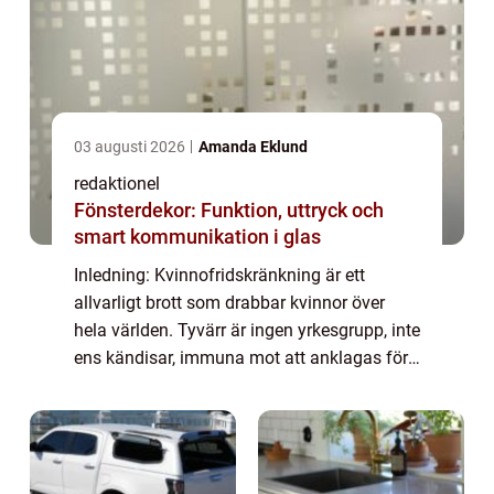
03 augusti 2026
Amanda Eklund
redaktionel
Fönsterdekor: Funktion, uttryck och
smart kommunikation i glas
Inledning: Kvinnofridskränkning är ett
allvarligt brott som drabbar kvinnor över
hela världen. Tyvärr är ingen yrkesgrupp, inte
ens kändisar, immuna mot att anklagas för
sådana handlingar. I den här artikeln
kommer vi att undersöka en specifik känd
s...