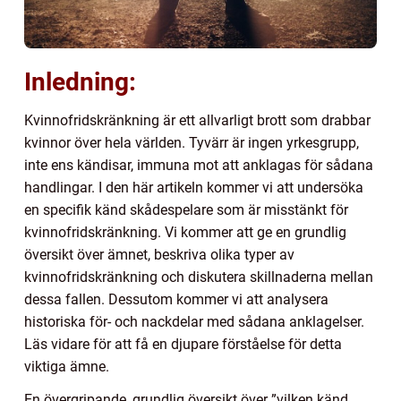
Inledning:
Kvinnofridskränkning är ett allvarligt brott som drabbar
kvinnor över hela världen. Tyvärr är ingen yrkesgrupp,
inte ens kändisar, immuna mot att anklagas för sådana
handlingar. I den här artikeln kommer vi att undersöka
en specifik känd skådespelare som är misstänkt för
kvinnofridskränkning. Vi kommer att ge en grundlig
översikt över ämnet, beskriva olika typer av
kvinnofridskränkning och diskutera skillnaderna mellan
dessa fallen. Dessutom kommer vi att analysera
historiska för- och nackdelar med sådana anklagelser.
Läs vidare för att få en djupare förståelse för detta
viktiga ämne.
En övergripande, grundlig översikt över ”vilken känd