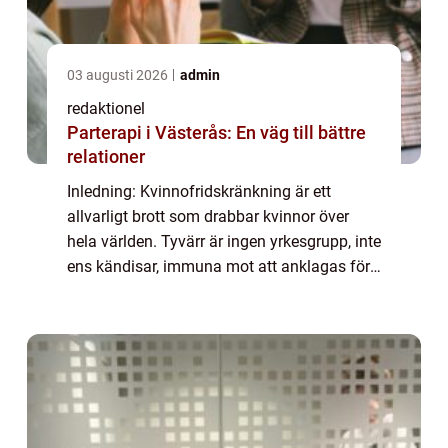
03 augusti 2026
admin
redaktionel
Parterapi i Västerås: En väg till bättre
relationer
Inledning: Kvinnofridskränkning är ett
allvarligt brott som drabbar kvinnor över
hela världen. Tyvärr är ingen yrkesgrupp, inte
ens kändisar, immuna mot att anklagas för
sådana handlingar. I den här artikeln
kommer vi att undersöka en specifik känd
s...