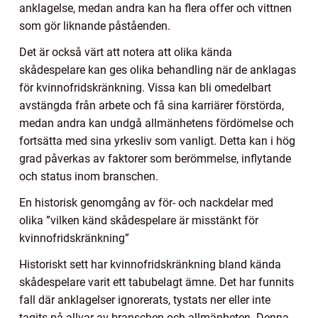
anklagelse, medan andra kan ha flera offer och vittnen
som gör liknande påståenden.
Det är också värt att notera att olika kända
skådespelare kan ges olika behandling när de anklagas
för kvinnofridskränkning. Vissa kan bli omedelbart
avstängda från arbete och få sina karriärer förstörda,
medan andra kan undgå allmänhetens fördömelse och
fortsätta med sina yrkesliv som vanligt. Detta kan i hög
grad påverkas av faktorer som berömmelse, inflytande
och status inom branschen.
En historisk genomgång av för- och nackdelar med
olika ”vilken känd skådespelare är misstänkt för
kvinnofridskränkning”
Historiskt sett har kvinnofridskränkning bland kända
skådespelare varit ett tabubelagt ämne. Det har funnits
fall där anklagelser ignorerats, tystats ner eller inte
tagits på allvar av branschen och allmänheten. Denna