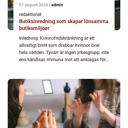
07 augusti 2026
admin
redaktionel
Butiksinredning som skapar lönsamma
butiksmiljöer
Inledning: Kvinnofridskränkning är ett
allvarligt brott som drabbar kvinnor över
hela världen. Tyvärr är ingen yrkesgrupp, inte
ens kändisar, immuna mot att anklagas för
sådana handlingar. I den här artikeln
kommer vi att undersöka en specifik känd
s...