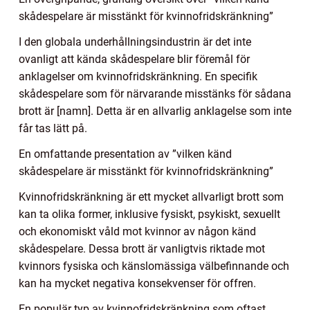
skådespelare är misstänkt för kvinnofridskränkning”
I den globala underhållningsindustrin är det inte
ovanligt att kända skådespelare blir föremål för
anklagelser om kvinnofridskränkning. En specifik
skådespelare som för närvarande misstänks för sådana
brott är [namn]. Detta är en allvarlig anklagelse som inte
får tas lätt på.
En omfattande presentation av ”vilken känd
skådespelare är misstänkt för kvinnofridskränkning”
Kvinnofridskränkning är ett mycket allvarligt brott som
kan ta olika former, inklusive fysiskt, psykiskt, sexuellt
och ekonomiskt våld mot kvinnor av någon känd
skådespelare. Dessa brott är vanligtvis riktade mot
kvinnors fysiska och känslomässiga välbefinnande och
kan ha mycket negativa konsekvenser för offren.
En populär typ av kvinnofridskränkning som oftast