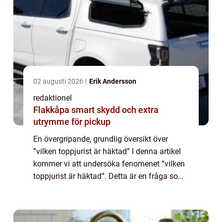
02 augusti 2026
Erik Andersson
redaktionel
Flakkåpa smart skydd och extra
utrymme för pickup
En övergripande, grundlig översikt över
”vilken toppjurist är häktad” I denna artikel
kommer vi att undersöka fenomenet ”vilken
toppjurist är häktad”. Detta är en fråga som
väckt stor uppmärksamhet och intresse i
media och rät...