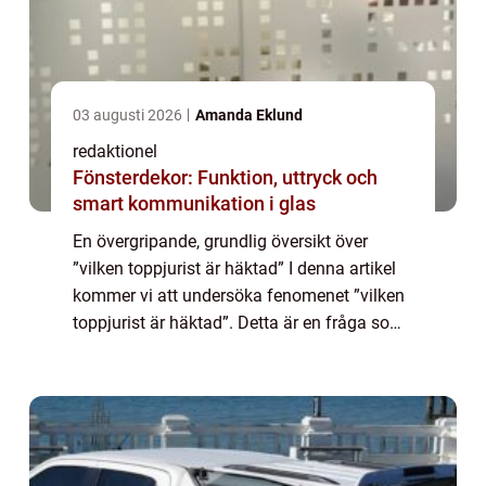
03 augusti 2026
Amanda Eklund
redaktionel
Fönsterdekor: Funktion, uttryck och
smart kommunikation i glas
En övergripande, grundlig översikt över
”vilken toppjurist är häktad” I denna artikel
kommer vi att undersöka fenomenet ”vilken
toppjurist är häktad”. Detta är en fråga som
väckt stor uppmärksamhet och intresse i
media och rät...