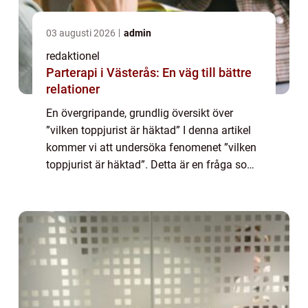
03 augusti 2026
admin
redaktionel
Parterapi i Västerås: En väg till bättre
relationer
En övergripande, grundlig översikt över
”vilken toppjurist är häktad” I denna artikel
kommer vi att undersöka fenomenet ”vilken
toppjurist är häktad”. Detta är en fråga som
väckt stor uppmärksamhet och intresse i
media och rät...