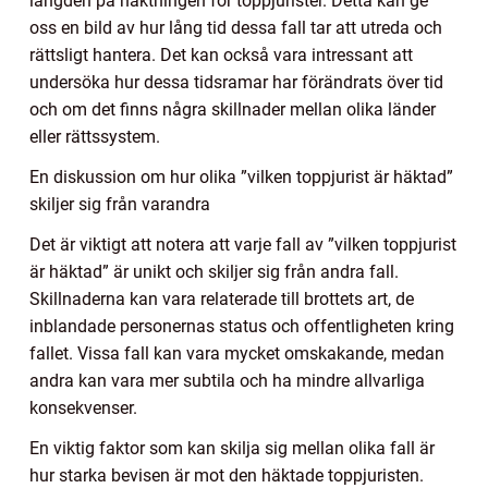
längden på häktningen för toppjurister. Detta kan ge
oss en bild av hur lång tid dessa fall tar att utreda och
rättsligt hantera. Det kan också vara intressant att
undersöka hur dessa tidsramar har förändrats över tid
och om det finns några skillnader mellan olika länder
eller rättssystem.
En diskussion om hur olika ”vilken toppjurist är häktad”
skiljer sig från varandra
Det är viktigt att notera att varje fall av ”vilken toppjurist
är häktad” är unikt och skiljer sig från andra fall.
Skillnaderna kan vara relaterade till brottets art, de
inblandade personernas status och offentligheten kring
fallet. Vissa fall kan vara mycket omskakande, medan
andra kan vara mer subtila och ha mindre allvarliga
konsekvenser.
En viktig faktor som kan skilja sig mellan olika fall är
hur starka bevisen är mot den häktade toppjuristen.