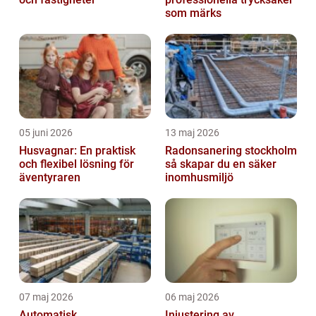
som märks
05 juni 2026
13 maj 2026
Husvagnar: En praktisk
Radonsanering stockholm
och flexibel lösning för
så skapar du en säker
äventyraren
inomhusmiljö
07 maj 2026
06 maj 2026
Automatisk
Injustering av