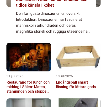
tidlös känsla i köket
Den farligaste dinosaurien en översikt
Introduktion: Dinosaurier har fascinerat
människor i århundraden och deras
magnifika storlek och ruggiga utseende har
gett upphov till tanken om farliga
dinosaurier. I denna artikel kommer vi att
utforska den fa...
31 juli 2026
10 juli 2026
Restaurang för lunch och
Engångspall smart
middag i Sälen: Maten,
lösning för lättare gods
stämningen och stoppen
du inte vill missa