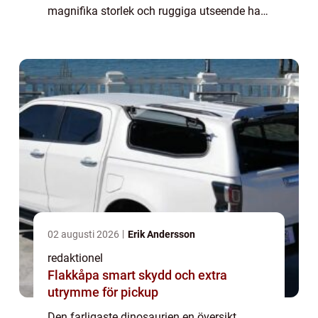
magnifika storlek och ruggiga utseende har
gett upphov till tanken om farliga
dinosaurier. I denna artikel kommer vi att
utforska den fa...
02 augusti 2026
Erik Andersson
redaktionel
Flakkåpa smart skydd och extra
utrymme för pickup
Den farligaste dinosaurien en översikt