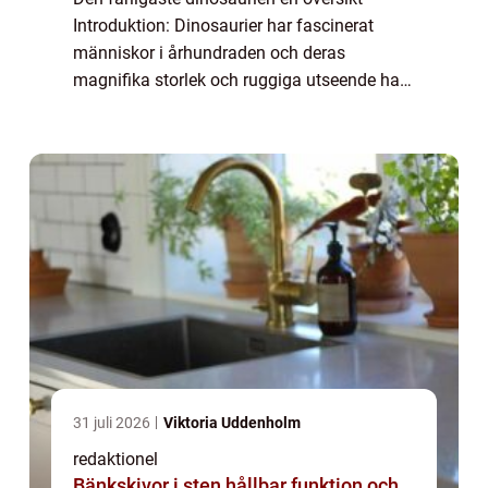
Introduktion: Dinosaurier har fascinerat
människor i århundraden och deras
magnifika storlek och ruggiga utseende har
gett upphov till tanken om farliga
dinosaurier. I denna artikel kommer vi att
utforska den fa...
31 juli 2026
Viktoria Uddenholm
redaktionel
Bänkskivor i sten hållbar funktion och