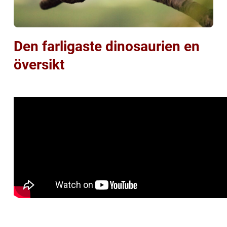
Den farligaste dinosaurien en
översikt