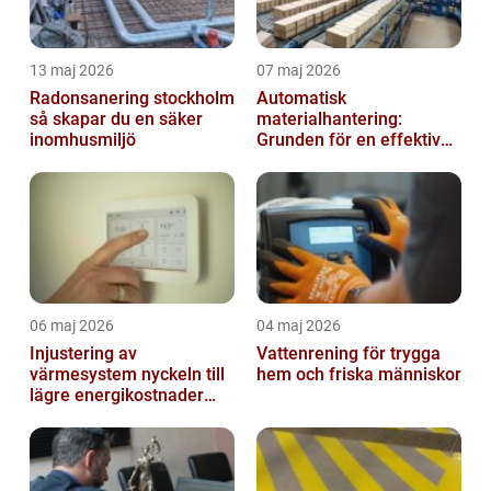
13 maj 2026
07 maj 2026
Radonsanering stockholm
Automatisk
så skapar du en säker
materialhantering:
inomhusmiljö
Grunden för en effektiv
och säker arbetsplats
06 maj 2026
04 maj 2026
Injustering av
Vattenrening för trygga
värmesystem nyckeln till
hem och friska människor
lägre energikostnader
och jämnare
inomhusklimat