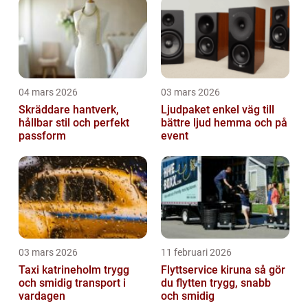
04 mars 2026
03 mars 2026
Skräddare hantverk,
Ljudpaket enkel väg till
hållbar stil och perfekt
bättre ljud hemma och på
passform
event
03 mars 2026
11 februari 2026
Taxi katrineholm trygg
Flyttservice kiruna så gör
och smidig transport i
du flytten trygg, snabb
vardagen
och smidig