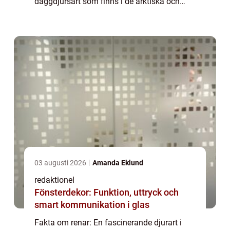
däggdjursart som finns i de arktiska och
subarktiska regionerna i norra halvklotet.
Dessa majestätiska djur har anpassat sig
väl till...
03 augusti 2026
Amanda Eklund
redaktionel
Fönsterdekor: Funktion, uttryck och
smart kommunikation i glas
Fakta om renar: En fascinerande djurart i