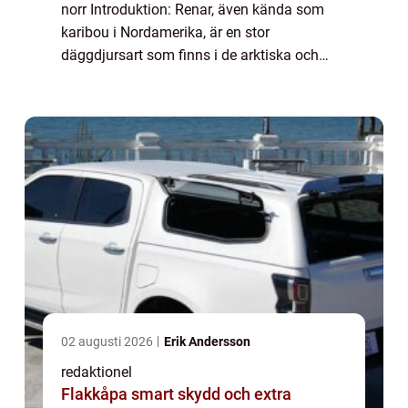
norr Introduktion: Renar, även kända som
karibou i Nordamerika, är en stor
däggdjursart som finns i de arktiska och
subarktiska regionerna i norra halvklotet.
Dessa majestätiska djur har anpassat sig
väl till...
02 augusti 2026
Erik Andersson
redaktionel
Flakkåpa smart skydd och extra