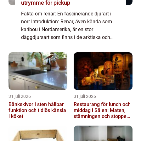
utrymme för pickup
Fakta om renar: En fascinerande djurart i
norr Introduktion: Renar, även kända som
karibou i Nordamerika, är en stor
däggdjursart som finns i de arktiska och
subarktiska regionerna i norra halvklotet.
Dessa majestätiska djur har anpassat sig
väl till...
31 juli 2026
31 juli 2026
Bänkskivor i sten hållbar
Restaurang för lunch och
funktion och tidlös känsla
middag i Sälen: Maten,
i köket
stämningen och stoppen
du inte vill missa