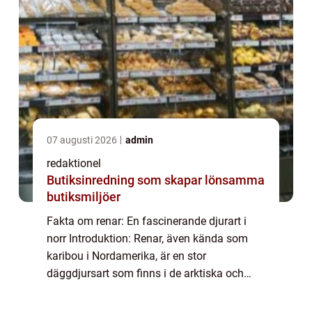
07 augusti 2026
admin
redaktionel
Butiksinredning som skapar lönsamma
butiksmiljöer
Fakta om renar: En fascinerande djurart i
norr Introduktion: Renar, även kända som
karibou i Nordamerika, är en stor
däggdjursart som finns i de arktiska och
subarktiska regionerna i norra halvklotet.
Dessa majestätiska djur har anpassat sig