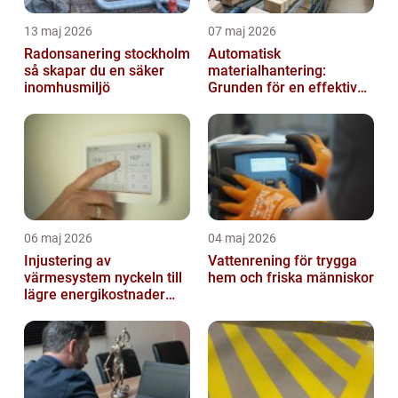
13 maj 2026
07 maj 2026
Radonsanering stockholm
Automatisk
så skapar du en säker
materialhantering:
inomhusmiljö
Grunden för en effektiv
och säker arbetsplats
06 maj 2026
04 maj 2026
Injustering av
Vattenrening för trygga
värmesystem nyckeln till
hem och friska människor
lägre energikostnader
och jämnare
inomhusklimat