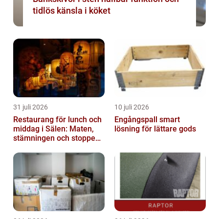
tidlös känsla i köket
31 juli 2026
10 juli 2026
Restaurang för lunch och
Engångspall smart
middag i Sälen: Maten,
lösning för lättare gods
stämningen och stoppen
du inte vill missa