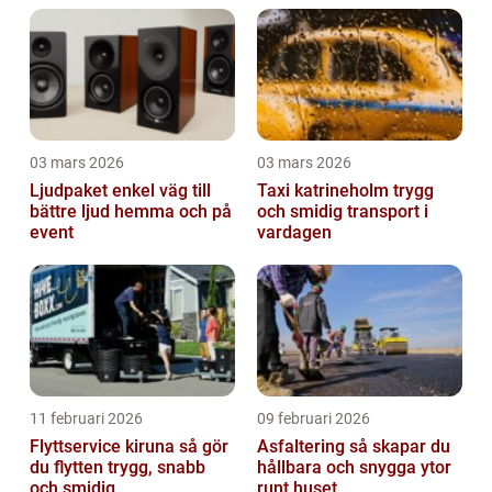
03 mars 2026
03 mars 2026
Ljudpaket enkel väg till
Taxi katrineholm trygg
bättre ljud hemma och på
och smidig transport i
event
vardagen
11 februari 2026
09 februari 2026
Flyttservice kiruna så gör
Asfaltering så skapar du
du flytten trygg, snabb
hållbara och snygga ytor
och smidig
runt huset