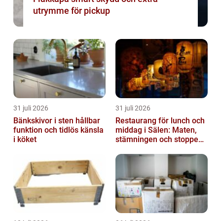
utrymme för pickup
31 juli 2026
31 juli 2026
Bänkskivor i sten hållbar
Restaurang för lunch och
funktion och tidlös känsla
middag i Sälen: Maten,
i köket
stämningen och stoppen
du inte vill missa