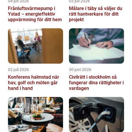
04 juli 2026
03 juli 2026
Frånluftsvärmepump i
Målare i täby så väljer du
Ystad – energieffektiv
rätt hantverkare för ditt
uppvärmning för ditt hem
projekt
02 juli 2026
30 juni 2026
Konferens halmstad när
Civilrätt i stockholm så
hav, golf och möten går
fungerar dina rättigheter i
hand i hand
vardagen