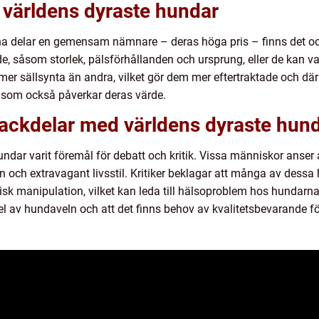
a världens dyraste hundar
rna delar en gemensam nämnare – deras höga pris – finns det oc
, såsom storlek, pälsförhållanden och ursprung, eller de kan vara
mer sällsynta än andra, vilket gör dem mer eftertraktade och d
er som också påverkar deras värde.
nackdelar med världens dyraste hun
hundar varit föremål för debatt och kritik. Vissa människor anser
 och extravagant livsstil. Kritiker beklagar att många av dessa
sk manipulation, vilket kan leda till hälsoproblem hos hundarn
del av hundaveln och att det finns behov av kvalitetsbevarande för