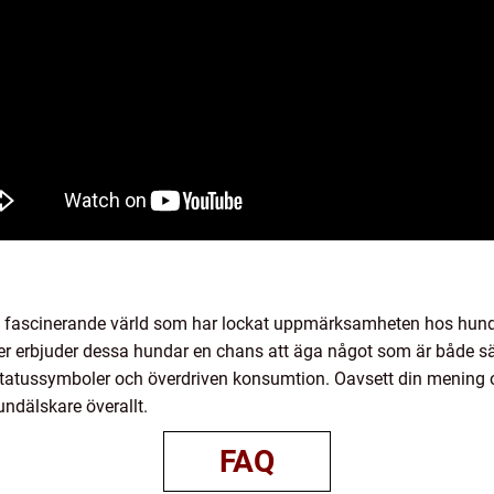
ch fascinerande värld som har lockat uppmärksamheten hos hun
åer erbjuder dessa hundar en chans att äga något som är både sä
statussymboler och överdriven konsumtion. Oavsett din mening 
undälskare överallt.
FAQ