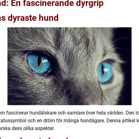
d: En fascinerande dyrgrip
ns dyraste hund
m fascinerar hundälskare och samlare över hela världen. Den l
en statussymbol och en dröm för många hundägare. Denna artikel 
rska dess olika aspekter.