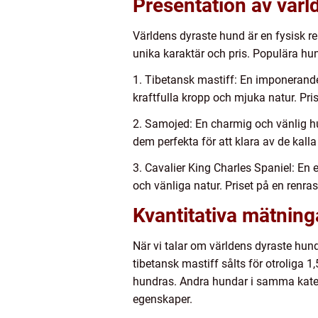
Presentation av värl
Världens dyraste hund är en fysisk re
unika karaktär och pris. Populära hu
1. Tibetansk mastiff: En imponeran
kraftfulla kropp och mjuka natur. Pris
2. Samojed: En charmig och vänlig h
dem perfekta för att klara av de kall
3. Cavalier King Charles Spaniel: En
och vänliga natur. Priset på en renra
Kvantitativa mätnin
När vi talar om världens dyraste hun
tibetansk mastiff sålts för otroliga 1
hundras. Andra hundar i samma kategor
egenskaper.