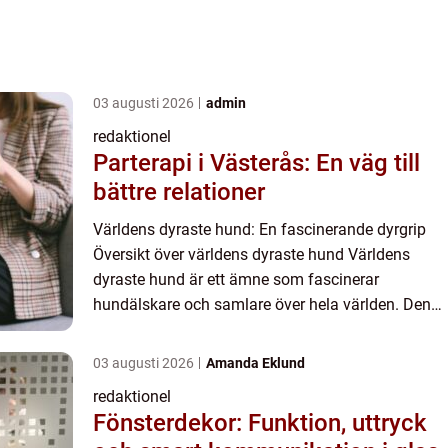
03 augusti 2026
admin
redaktionel
Parterapi i Västerås: En väg till
bättre relationer
Världens dyraste hund: En fascinerande dyrgrip
Översikt över världens dyraste hund Världens
dyraste hund är ett ämne som fascinerar
hundälskare och samlare över hela världen. Den
lockar med sin exklusiva natur och ovanliga priser,
vilket gör den till...
03 augusti 2026
Amanda Eklund
redaktionel
Fönsterdekor: Funktion, uttryck