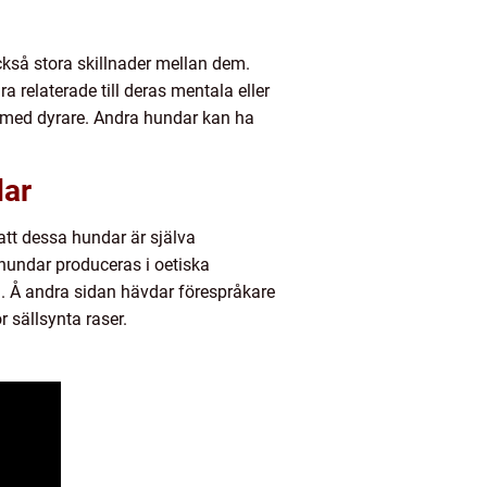
kså stora skillnader mellan dem.
 relaterade till deras mentala eller
ärmed dyrare. Andra hundar kan ha
dar
 att dessa hundar är själva
 hundar produceras i oetiska
a. Å andra sidan hävdar förespråkare
 sällsynta raser.