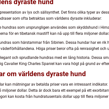
dens dyraste hund
presentation av lyx och sällsynthet. Det finns olika typer av de
ndraser som ofta betraktas som världens dyraste inkluderar:
de hundras som ursprungligen användes som skyddshund i Himal
erna för en tibetansk mastiff kan nå upp till flera miljoner dollar
undras som härstammar från Sibirien. Dessa hundar har en rik h
a väderförhållandena. Höga priser beror ofta på renrasighet och 
 elegant och sprudlande hundras med en lång historia. Dessa sm
sig Cavalier King Charles Spaniel kan vara högt på grund av efter
gar om världens dyraste hund
dar kan mätningar av betalda priser vara en intressant indikator
,5 miljoner dollar. Detta är dock bara ett exempel på ett exorbitan
i kan kosta från hundratusentals dollar upp till flera miljoner