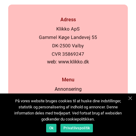
Adress
web:
www.klikko.dk
Menu
Annonsering
Om oss
På vores website bruges cookies til at huske dine indstillinger,
Cookies
statistik og personalisering af indhold og annoncer. Denne
information deles med tredjepart. Ved fortsat brug af websiden
Kontakta oss
godkender du cookiepolitikken.
Sitemap
Ok
Privatlivspolitik