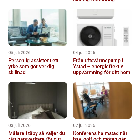
05 juli 2026
04 juli 2026
Personlig assistent ett
Frånluftsvärmepump i
yrke som gör verklig
Ystad – energieffektiv
skillnad
uppvärmning för ditt hem
03 juli 2026
02 juli 2026
Målare i täby så väljer du
Konferens halmstad när
rätt hantverkare för ditt
hav, golf och möten går