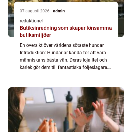
07 augusti 2026
admin
redaktionel
Butiksinredning som skapar lönsamma
butiksmiljöer
En översikt över världens sötaste hundar
Introduktion: Hundar är kända för att vara
människans bästa vän. Deras lojalitet och
kärlek gör dem till fantastiska följeslagare.
Men förutom deras lojalitet finns det en
annan egenskap som gör hundar oemotst...