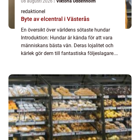
08 augusti 2026
Viktoria Uddenholm
redaktionel
Byte av elcentral i Västerås
En översikt över världens sötaste hundar
Introduktion: Hundar är kända för att vara
människans bästa vän. Deras lojalitet och
kärlek gör dem till fantastiska följeslagare.
Men förutom deras lojalitet finns det en
annan egenskap som gör hundar oemotst...