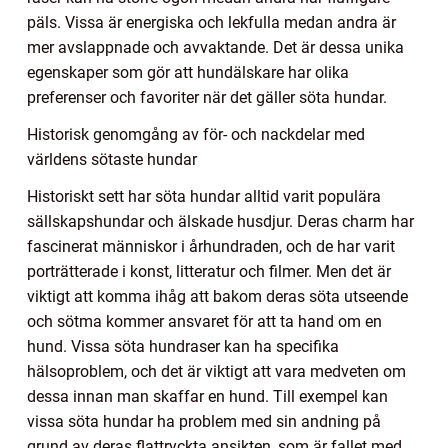
päls. Vissa är energiska och lekfulla medan andra är
mer avslappnade och avvaktande. Det är dessa unika
egenskaper som gör att hundälskare har olika
preferenser och favoriter när det gäller söta hundar.
Historisk genomgång av för- och nackdelar med
världens sötaste hundar
Historiskt sett har söta hundar alltid varit populära
sällskapshundar och älskade husdjur. Deras charm har
fascinerat människor i århundraden, och de har varit
porträtterade i konst, litteratur och filmer. Men det är
viktigt att komma ihåg att bakom deras söta utseende
och sötma kommer ansvaret för att ta hand om en
hund. Vissa söta hundraser kan ha specifika
hälsoproblem, och det är viktigt att vara medveten om
dessa innan man skaffar en hund. Till exempel kan
vissa söta hundar ha problem med sin andning på
grund av deras flattryckta ansikten, som är fallet med