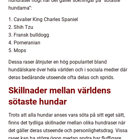
hundraser högt när det gäller sökningar på ”sötaste
hundarna”:
1. Cavalier King Charles Spaniel
2. Shih Tzu
3. Fransk bulldogg
4. Pomeranian
5. Mops
Dessa raser åtnjuter en hög popularitet bland
hundälskare över hela världen och i sociala medier där
deras bedårande utseende ofta delas och sprids.
Skillnader mellan världens
sötaste hundar
Trots att alla hundar anses vara söta på sitt eget sätt,
finns det tydliga skillnader mellan olika hundraser när
det gäller deras utseende och personlighetsdrag. Vissa
raser kan ha större ögon medan andra har fluffigare