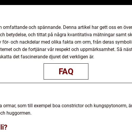
omfattande och spännande. Denna artikel har gett oss en överg
 betydelse, och tittat på några kvantitativa mätningar samt ski
 för- och nackdelar med olika fakta om orm, från deras symbolis
stemet och de fortjänar vår respekt och uppmärksamhet. Så näst
atta det fascinerande djuret det verkligen är.
FAQ
issa ormar, som till exempel boa constrictor och kungspytonorm, är
 och huggormen.
li?