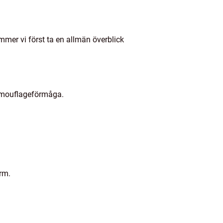
ommer vi först ta en allmän överblick
amouflageförmåga.
rm.