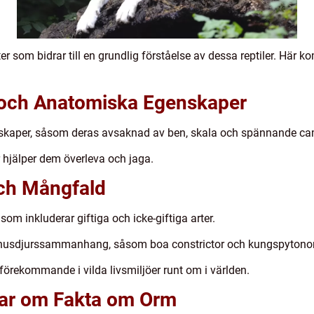
r som bidrar till en grundlig förståelse av dessa reptiler. Här k
 och Anatomiska Egenskaper
skaper, såsom deras avsaknad av ben, skala och spännande c
 hjälper dem överleva och jaga.
ch Mångfald
som inkluderar giftiga och icke-giftiga arter.
i husdjurssammanhang, såsom boa constrictor och kungspytono
örekommande i vilda livsmiljöer runt om i världen.
gar om Fakta om Orm