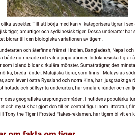
ika aspekter. Till att börja med kan vi kategorisera tigrar i sex o
ajisk tiger, amurtiger och sydkinesisk tiger. Dessa underarter ha
et bidrar till den biologiska variationen av tigern.
underarten och återfinns främst i Indien, Bangladesh, Nepal och
 i både numrerade och vilda populationer. Indokinesiska tigrar å
r som ibland bildar cirkulära mönster. Sumatratigrar, den minsta 
ka, breda ränder. Malajiska tigrar, som finns i Malaysias södra
ar, som lever i östra Ryssland och norra Kina, har ljusgråaktig
est hotade och sällsynta underarten, har smalare ränder och en lj
tom dess geografiska ursprungsområden. I nutidens populärkultur
t och mystik har gjort den till en central figur inom litteratur, f
ll Tony the Tiger i Frosted Flakes-reklamen, har tigern blivit en k
ar om fakta om tiger