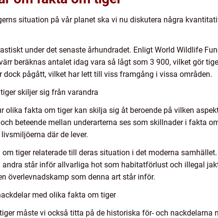
tigerns situation på vår planet ska vi nu diskutera några kvantita
drastiskt under det senaste århundradet. Enligt World Wildlife F
yvärr beräknas antalet idag vara så lågt som 3 900, vilket gör tige
 dock pågått, vilket har lett till viss framgång i vissa områden.
iger skiljer sig från varandra
r olika fakta om tiger kan skilja sig åt beroende på vilken aspekt
ek och beteende mellan underarterna ses som skillnader i fakta om
 livsmiljöerna där de lever.
a om tiger relaterade till deras situation i det moderna samhället.
ndra står inför allvarliga hot som habitatförlust och illegal jak
å den överlevnadskamp som denna art står inför.
ackdelar med olika fakta om tiger
tiger måste vi också titta på de historiska för- och nackdelarna m