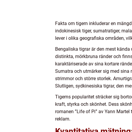
Fakta om tigern inkluderar en mängd ol
indokinesisk tiger, sumatratiger, mal
lever i olika geografiska områden, vilk
Bengaliska tigrar är den mest kända 
distinkta, mörkbruna ränder och finns
karaktäriserade av sina kortare rände
Sumatra och utmärker sig med sina mör
strimmor och större storlek. Amurtigr
Slutligen, sydkinesiska tigrar, den m
Tigerns popularitet sträcker sig bor
kraft, styrka och skönhet. Dess skönhe
romanen ”Life of Pi” av Yann Martel ti
reklam.
Kvantitativa mätning