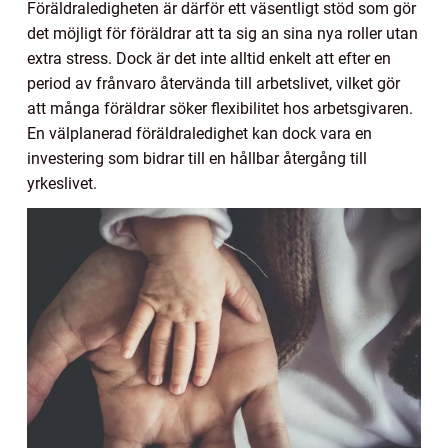
Föräldraledigheten är därför ett väsentligt stöd som gör
det möjligt för föräldrar att ta sig an sina nya roller utan
extra stress. Dock är det inte alltid enkelt att efter en
period av frånvaro återvända till arbetslivet, vilket gör
att många föräldrar söker flexibilitet hos arbetsgivaren.
En välplanerad föräldraledighet kan dock vara en
investering som bidrar till en hållbar återgång till
yrkeslivet.